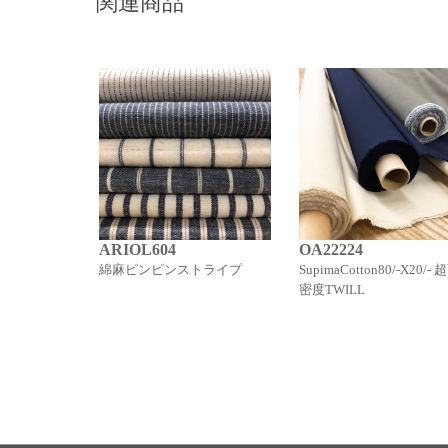
関連商品
ARIOL604
OA22224
綿麻ピンピンストライプ
SupimaCotton80/-X20/- 
密度TWILL