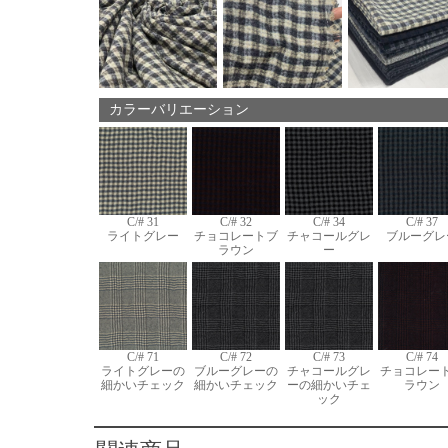
カラーバリエーション
C/# 31
C/# 32
C/# 34
C/# 37
ライトグレー
チョコレートブ
チャコールグレ
ブルーグレ
ラウン
ー
C/# 71
C/# 72
C/# 73
C/# 74
ライトグレーの
ブルーグレーの
チャコールグレ
チョコレー
細かいチェック
細かいチェック
ーの細かいチェ
ラウン
ック