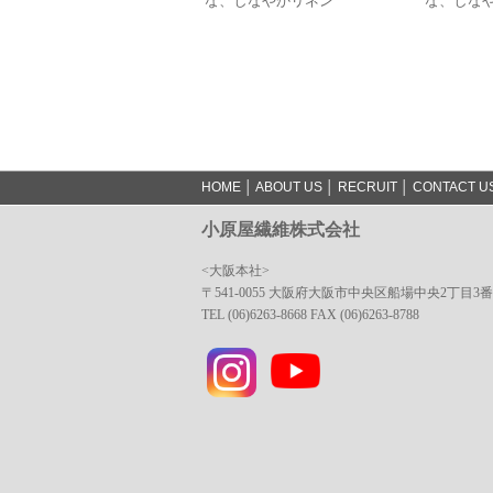
な、しなやかリネン
な、しな
HOME
│
ABOUT US
│
RECRUIT
│
CONTACT U
小原屋繊維株式会社
<大阪本社>
〒541-0055 大阪府大阪市中央区船場中央2丁目3
TEL (06)6263-8668 FAX (06)6263-8788