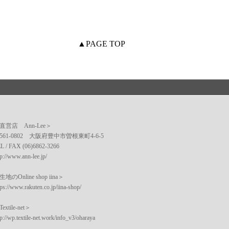
▲PAGE TOP
直営店 Ann-Lee＞
561-0802 大阪府豊中市曽根東町4-6-5
L / FAX (06)6862-3266
tp://www.ann-lee.jp/
生地のOnline shop iina＞
tps://www.rakuten.co.jp/iina-shop/
extile-net＞
tp://wp.textile-net.work/info_v3/oharaya