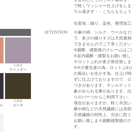
で軽くワッシャー仕上げをしま
ラル過ぎず・・こちらもちょう
生産地：織り、染色、整理加工
ATTENTION
※麻や綿、シルク、ウールなど
ラ、多少の織りキズは天然素材
できませんのでご了承ください
※裁断、縫製後のクレームはご
※反内裁断・縫製をお願い致し
※ロットぶれが多少発生致しま
C/# 4
※※少量生産の為、ロットぶれ
ラベンダー
の風合いを生かす為、仕上げ時
ずに仕上げておりますので、ロ
つきがあります。※シルケット
象がみられる事があります、出
りのパーツからご利用下さい。
C/# 9
場合がありますが、軽く水洗い
ル
カーキ
麻や綿などの天然繊維には糸節
天然繊維の特性上、完全に防ぐ
お願い致しま※裁断縫製後のク
す。