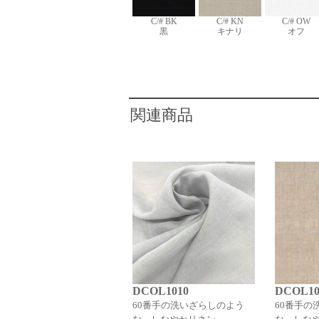
C/# BK
C/# KN
C/# OW
黒
キナリ
オフ
関連商品
DCOL1010
DCOL10
60番手の洗いざらしのよう
60番手の