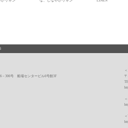
やかリネン
な、しなやかリネン
LINEN
S
＜
番6－306号 船場センタービル6号館3F
〒
TE
ht
＜
ht
＜T
ht