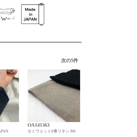
OA141363
OA20023
PAN
セミウェット8番リネン BK
40/- JAPAN LINEN