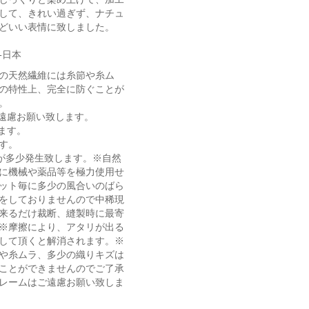
して、きれい過ぎず、ナチュ
どいい表情に致しました。
-日本
の天然繊維には糸節や糸ム
の特性上、完全に防ぐことが
。
遠慮お願い致します。
ます。
す。
が多少発生致します。※自然
に機械や薬品等を極力使用せ
ット毎に多少の風合いのばら
をしておりませんので中稀現
来るだけ裁断、縫製時に最寄
※摩擦により、アタリが出る
して頂くと解消されます。※
や糸ムラ、多少の織りキズは
ことができませんのでご了承
レームはご遠慮お願い致しま