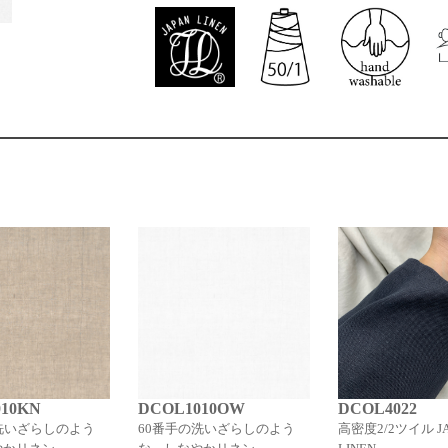
10KN
DCOL1010OW
DCOL4022
洗いざらしのよう
60番手の洗いざらしのよう
高密度2/2ツイル JA