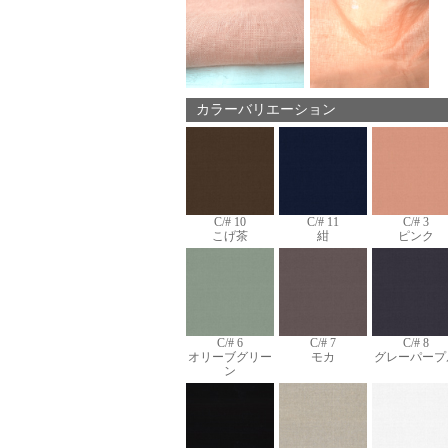
カラーバリエーション
C/# 10
C/# 11
C/# 3
こげ茶
紺
ピンク
C/# 6
C/# 7
C/# 8
オリーブグリー
モカ
グレーパープ
ン