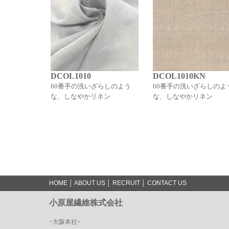
DCOL1010
DCOL1010KN
60番手の洗いざらしのよう
60番手の洗いざらしのよ
な、しなやかリネン
な、しなやかリネン
HOME
│
ABOUT US
│
RECRUIT
│
CONTACT US
小原屋繊維株式会社
<大阪本社>