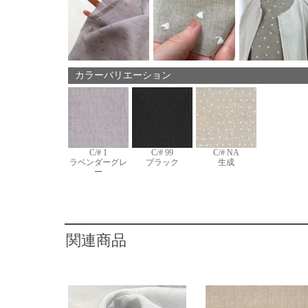
カラーバリエーション
C/# 1
C/# 99
C/# NA
ラベンダーグレ
ブラック
生成
ー
関連商品