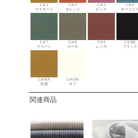
C/# 3
C/# 4
C/# 5
C/# 6
マスタード
オレンジ
ピンク
ターコイ
C/# 7
C/# 8
C/# 9
C/# BK
グリーン
カーキ
レンガ
ブラック
C/# KN
C/# OW
生成
オフ
関連商品