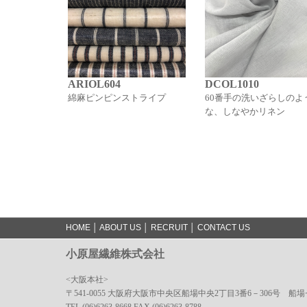
ARIOL604
DCOL1010
綿麻ピンピンストライプ
60番手の洗いざらしのよ
な、しなやかリネン
HOME
│
ABOUT US
│
RECRUIT
│
CONTACT US
小原屋繊維株式会社
<大阪本社>
〒541-0055 大阪府大阪市中央区船場中央2丁目3番6－306号 船