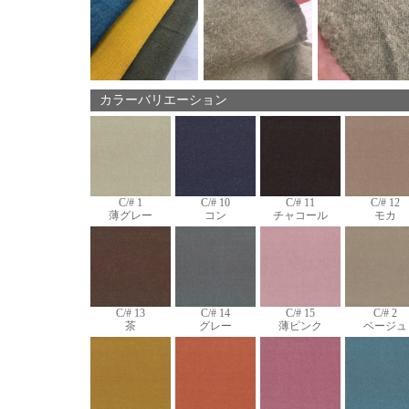
カラーバリエーション
C/# 1
C/# 10
C/# 11
C/# 12
薄グレー
コン
チャコール
モカ
C/# 13
C/# 14
C/# 15
C/# 2
茶
グレー
薄ピンク
ベージュ